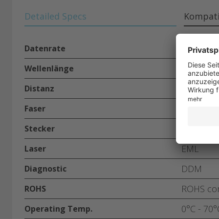
Detailed Specs
Kompati
100GB
Datenrate
1310nm
Wellenlänge
2km
Distanz
single m
Faser
LC
Stecker
EML
Laser
DDM
Diagnostic
ROHS com
ROHS
0°C - 70°
Operating Temp.