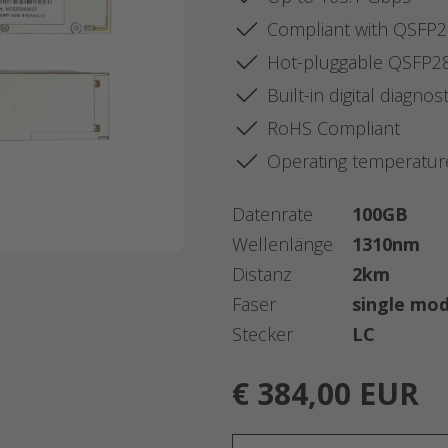
Compliant with QSFP
Hot-pluggable QSFP28
Built-in digital diagnos
RoHS Compliant
Operating temperatur
Datenrate
100GB
Wellenlänge
1310nm
Distanz
2km
Faser
single mo
Stecker
LC
€ 384,00 EUR