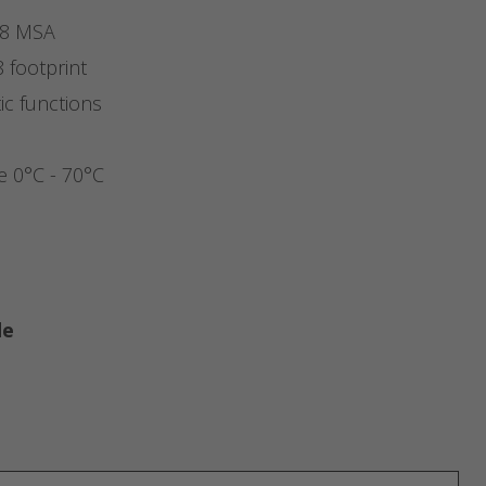
28 MSA
 footprint
tic functions
e 0°C - 70°C
de