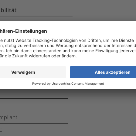
bilität
ode
pliant
C