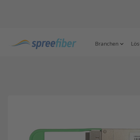
Shop
QSFP28 100G
QSFP28 100G FR
Branchen
Lös