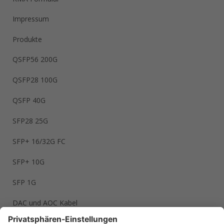
Impressum
Produkte
QSFP56 200G
QSFP28 100G
QSFP 40G
SFP28 25G
SFP+ 16/32G FC
SFP+ 10G
SFP 1G
DAC und AOC Kabel
LWL Kabel