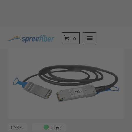
Shop
DAC und AOC Kabel
0
QSFP28 100G DAC 1m
KABEL
auf Lager