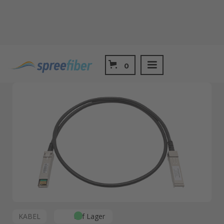
Shop
DAC und AOC Kabel
0
SFP+ 10G DAC 5m
KABEL
auf Lager