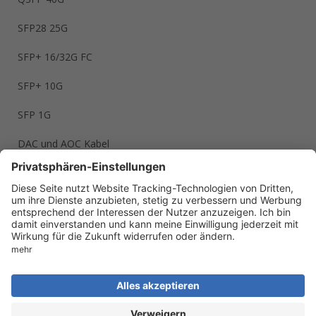
SFP28 25G
SFP+ 16/32G FC
SFP+ 10G
SFP 1G
DAC und AOC Kabel
LWL Kabel
Branchen
Kliniken und Healthcare
Kommunen und Stadtwerke
Reseller und IT-Systemhäuser