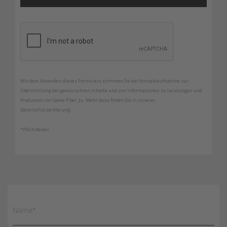
Mit dem Absenden dieses Formulars stimmen Sie der Kontaktaufnahme zur
Übermittlung der gewünschten Inhalte und von Informationen zu Leistungen und
Produkten von Spree Fiber zu. Mehr dazu finden Sie in unserer
Datenschutzerklärung.
*Pflichtfelder