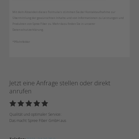
Mit dem Absenden dieses Formulars stimmen Sie der Kontaktaufnahme zur
Übermittlung der gewünschten Inhalte und von Informationen zu Leistungen und
Produkten von Spree Fiber zu. Mehr dazu finden Sie in unserer
Datenschutzerklärung.
*Pflichtfelder
Jetzt eine Anfrage stellen oder direkt
anrufen
Qualität und optimaler Service:
Das macht Spree Fiber GmbH aus