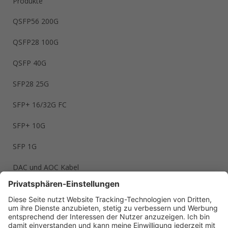
Produkte
QSFP56 200G
QSFP28 100G
QSFP 40G
SFP28 25G
SFP+ 16/32G FC
SFP+ 10G
SFP 1G
DAC und AOC Kabel
LWL Kabel
Branchen